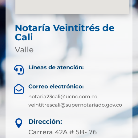
Notaría Veintitrés de
Cali
Valle
Líneas de atención:

Correo electrónico:

notaria23cali@ucnc.com.co,
veintitrescali@supernotariado.gov.co
Dirección:

Carrera 42A # 5B- 76