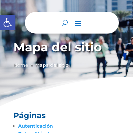
Abrir barra de herramientas
Mapa del sitio
Home
Mapa del sitio
9
Páginas
Autenticación