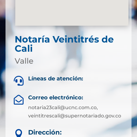
Notaría Veintitrés de
Cali
Valle
Líneas de atención:

Correo electrónico:

notaria23cali@ucnc.com.co,
veintitrescali@supernotariado.gov.co
Dirección:
