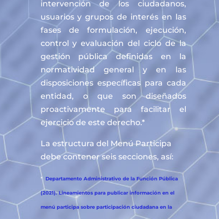
intervención de los ciudadanos,
usuarios y grupos de interés en las
fases de formulación, ejecución,
control y evaluación del ciclo de la
gestión pública definidas en la
normatividad general y en las
disposiciones específicas para cada
entidad, o que son diseñados
proactivamente para facilitar el
ejercicio de este derecho.*
La estructura del Menú Participa
debe contener seis secciones, así:
*
Departamento Administrativo de la Función Pública
(2021). Lineamientos para publicar información en el
menú participa sobre participación ciudadana en la