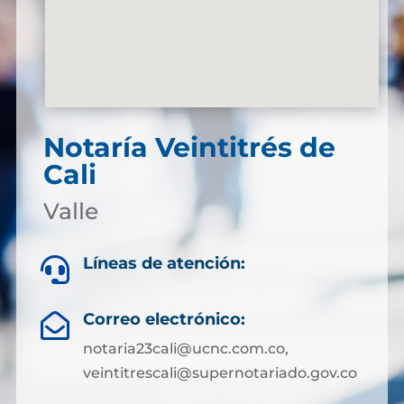
Notaría Veintitrés de
Cali
Valle
Líneas de atención:

Correo electrónico:

notaria23cali@ucnc.com.co,
veintitrescali@supernotariado.gov.co