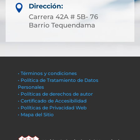
Dirección:

Carrera 42A # 5B- 76
Barrio Tequendama
• Términos y condiciones
• Política de Tratamiento de Datos
Personales
• Políticas de derechos de autor
• Certificado de Accesibilidad
• Políticas de Privacidad Web
• Mapa del Sitio