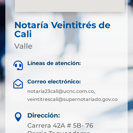
Notaría Veintitrés de
Cali
Valle
Líneas de atención:

Correo electrónico:

notaria23cali@ucnc.com.co,
veintitrescali@supernotariado.gov.co
Dirección:

Carrera 42A # 5B- 76