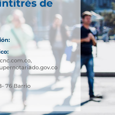
intitrés de
ión:
ico:
cnc.com.co,
supernotariado.gov.co
- 76 Barrio