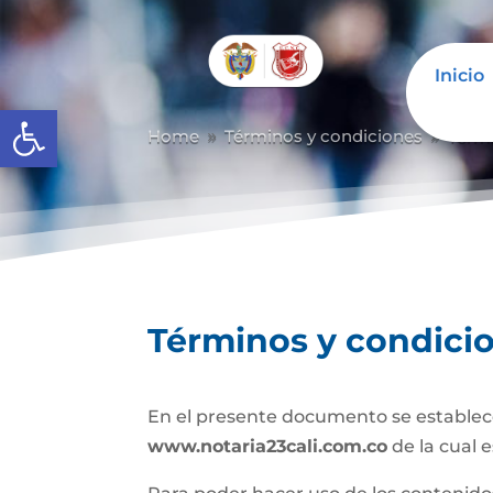
Inicio
Abrir barra de herramientas
Home
Términos y condiciones
Térm
9
9
Términos y condici
En el presente documento se establece
www.notaria23cali.com.co
de la cual 