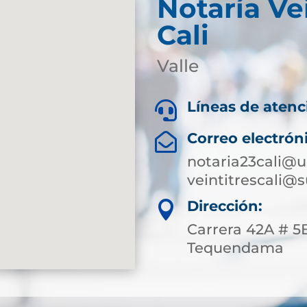
Notaría Ve
Cali
Valle
Líneas de atenc

Correo electrón

notaria23cali@u
veintitrescali@
Dirección:

Carrera 42A # 5B
Tequendama