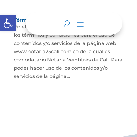
Abrir barra de herramientas
Términos y condiciones
En el presente documento se establecen
los términos y condiciones para el uso de
contenidos y/o servicios de la página web
www.notaria23cali.com.co de la cual es
comodatario Notaría Veintitrés de Cali. Para
poder hacer uso de los contenidos y/o
servicios de la página...