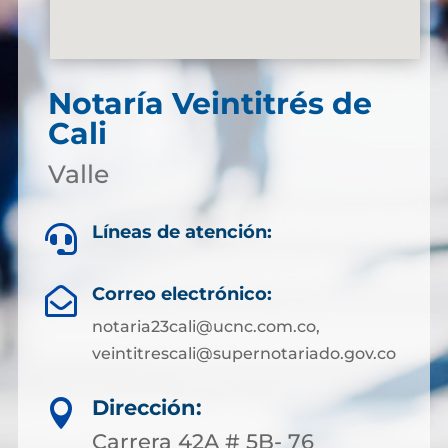
Notaría Veintitrés de
Cali
Valle
Líneas de atención:

Correo electrónico:

notaria23cali@ucnc.com.co,
veintitrescali@supernotariado.gov.co
Dirección:

Carrera 42A # 5B- 76