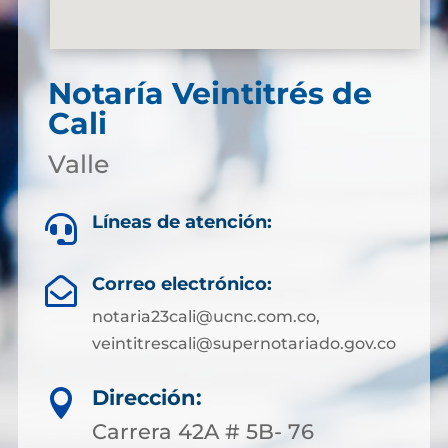
Notaría Veintitrés de
Cali
Valle
Líneas de atención:

Correo electrónico:

notaria23cali@ucnc.com.co,
veintitrescali@supernotariado.gov.co
Dirección:

Carrera 42A # 5B- 76