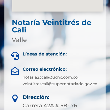
Notaría Veintitrés de
Cali
Valle
Líneas de atención:

Correo electrónico:

notaria23cali@ucnc.com.co,
veintitrescali@supernotariado.gov.co
Dirección:

Carrera 42A # 5B- 76