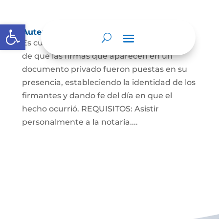
Abrir barra de herramientas
Autenticaciones
Es cuando el notario da testimonio escrito
de que las firmas que aparecen en un
documento privado fueron puestas en su
presencia, estableciendo la identidad de los
firmantes y dando fe del día en que el
hecho ocurrió. REQUISITOS: Asistir
personalmente a la notaría....