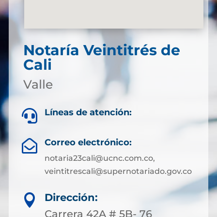
Notaría Veintitrés de
Cali
Valle
Líneas de atención:

Correo electrónico:

notaria23cali@ucnc.com.co,
veintitrescali@supernotariado.gov.co
Dirección:

Carrera 42A # 5B- 76