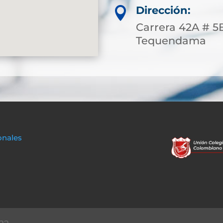
Dirección:

Carrera 42A # 5B
Tequendama
onales