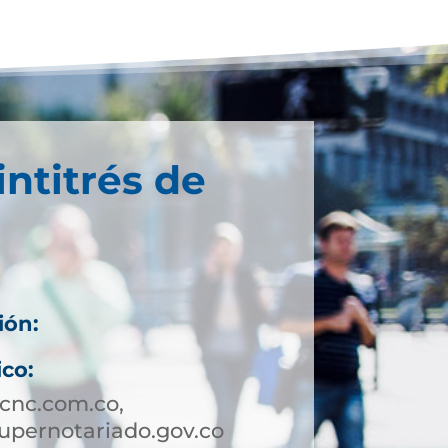
intitrés de
ión:
ico:
cnc.com.co,
supernotariado.gov.co