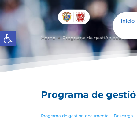
Inicio
Abrir barra de herramientas
Home
Programa de gestión document
9
Programa de gesti
Programa de gestión documental.
Descarga