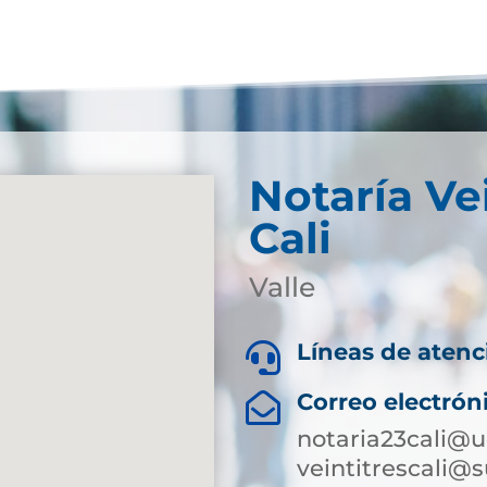
Notaría Ve
Cali
Valle
Líneas de atenc

Correo electrón

notaria23cali@u
veintitrescali@