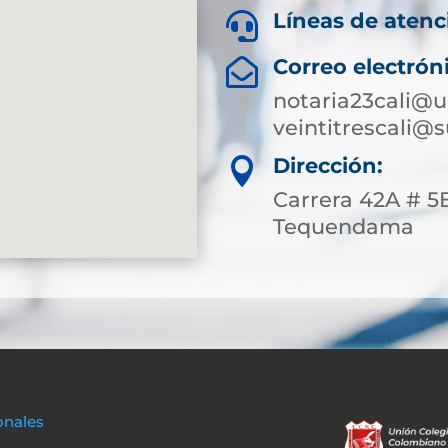
Líneas de atenc

Correo electrón

notaria23cali@u
veintitrescali@
Dirección:

Carrera 42A # 5B
Tequendama
onales