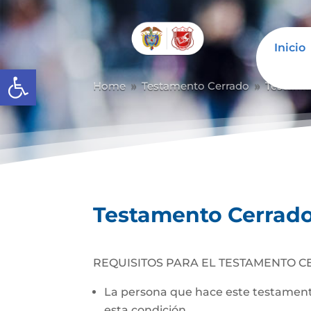
Inicio
Abrir barra de herramientas
Home
Testamento Cerrado
Testame
9
9
Testamento Cerrad
REQUISITOS PARA EL TESTAMENTO C
La persona que hace este testamento
esta condición.