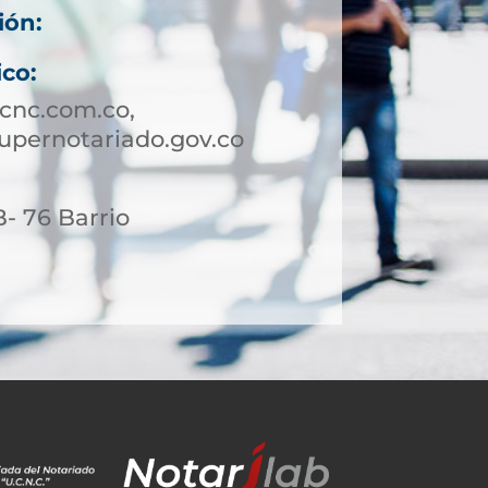
ión:
ico:
cnc.com.co,
supernotariado.gov.co
- 76 Barrio