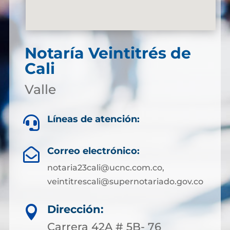
Notaría Veintitrés de
Cali
Valle
Líneas de atención:

Correo electrónico:

notaria23cali@ucnc.com.co,
veintitrescali@supernotariado.gov.co
Dirección:

Carrera 42A # 5B- 76