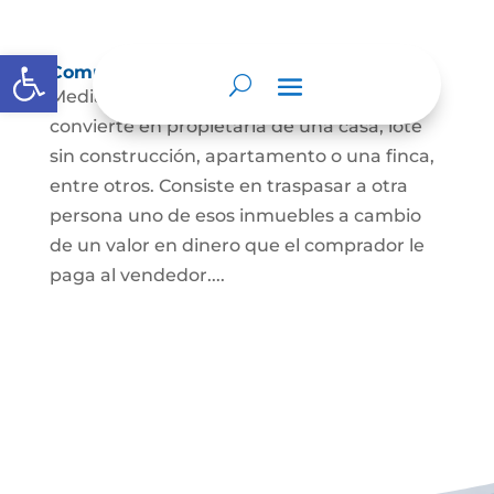
Abrir barra de herramientas
Compraventa de inmuebles
Mediante este contrato, una persona se
convierte en propietaria de una casa, lote
sin construcción, apartamento o una finca,
entre otros. Consiste en traspasar a otra
persona uno de esos inmuebles a cambio
de un valor en dinero que el comprador le
paga al vendedor....