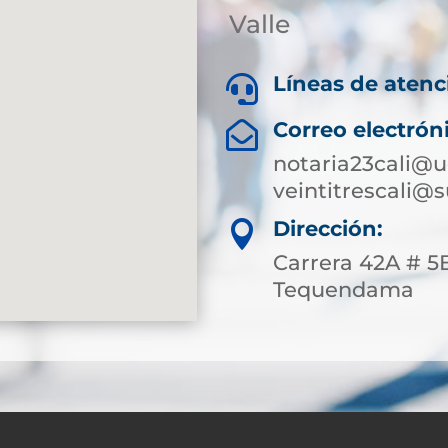
Valle
Líneas de atenc

Correo electrón

notaria23cali@u
veintitrescali@
Dirección:

Carrera 42A # 5B
Tequendama