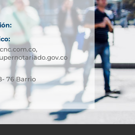
ión:
ico:
cnc.com.co,
supernotariado.gov.co
- 76 Barrio