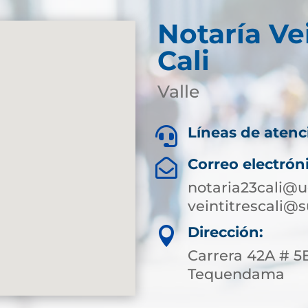
Notaría Ve
Cali
Valle
Líneas de atenc

Correo electrón

notaria23cali@u
veintitrescali@
Dirección:

Carrera 42A # 5B
Tequendama