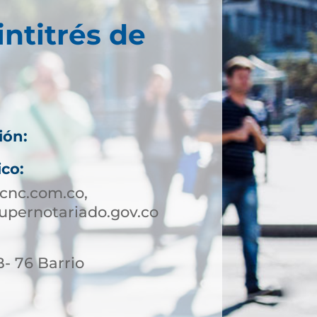
intitrés de
ión:
ico:
cnc.com.co,
supernotariado.gov.co
- 76 Barrio