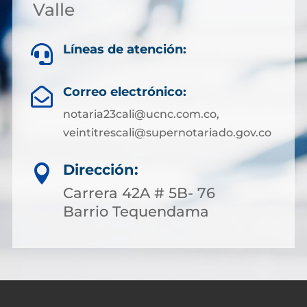
Valle
Líneas de atención:

Correo electrónico:

notaria23cali@ucnc.com.co,
veintitrescali@supernotariado.gov.co
Dirección:

Carrera 42A # 5B- 76
Barrio Tequendama