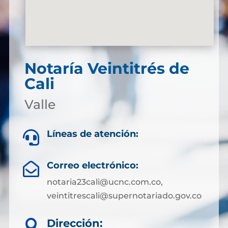
Notaría Veintitrés de
Cali
Valle
Líneas de atención:

Correo electrónico:

notaria23cali@ucnc.com.co,
veintitrescali@supernotariado.gov.co
Dirección:
