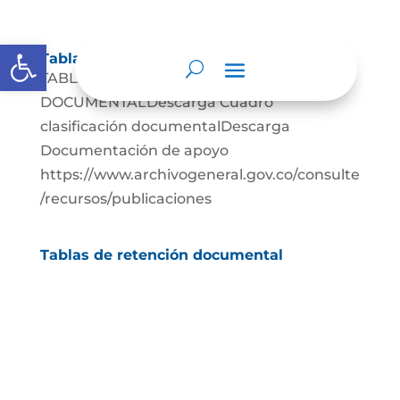
Abrir barra de herramientas
Tablas de retención documental
TABLAS-DE-RETENCION-
DOCUMENTALDescarga Cuadro
clasificación documentalDescarga
Documentación de apoyo
https://www.archivogeneral.gov.co/consulte
/recursos/publicaciones
Tablas de retención documental