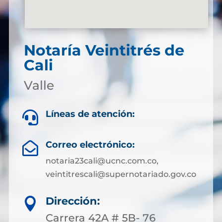
Notaría Veintitrés de
Cali
Valle
Líneas de atención:

Correo electrónico:

notaria23cali@ucnc.com.co,
veintitrescali@supernotariado.gov.co
Dirección:

Carrera 42A # 5B- 76