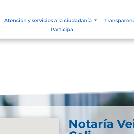
 siguen para tomar decisiones en
Atención y servicios a la ciudadanía
Transparen
Participa
Notaría Ve