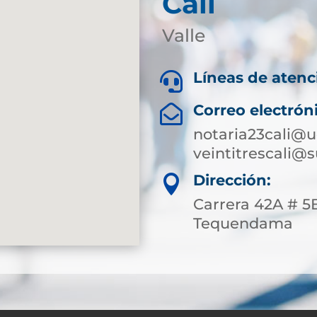
Cali
Valle
Líneas de atenc

Correo electrón

notaria23cali@u
veintitrescali@
Dirección:

Carrera 42A # 5B
Tequendama