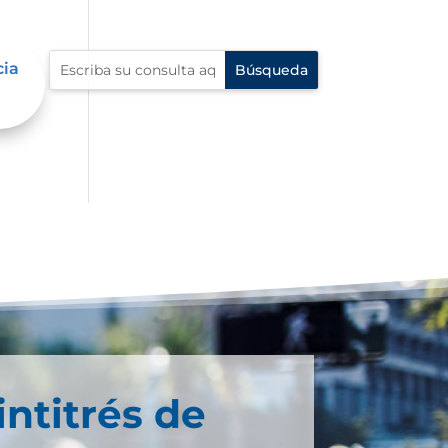
cia
intitrés de