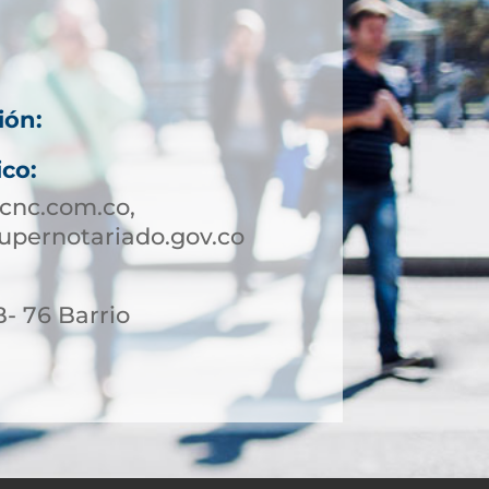
ión:
ico:
cnc.com.co,
supernotariado.gov.co
- 76 Barrio