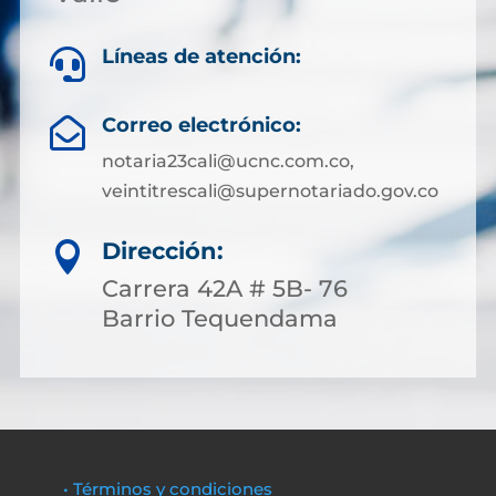
Líneas de atención:

Correo electrónico:

notaria23cali@ucnc.com.co,
veintitrescali@supernotariado.gov.co
Dirección:

Carrera 42A # 5B- 76
Barrio Tequendama
• Términos y condiciones