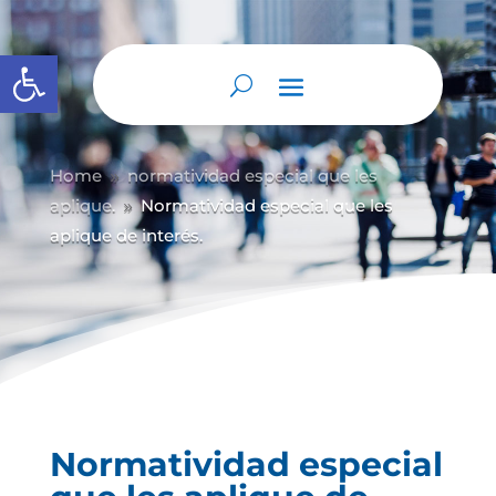
Abrir barra de herramientas
Home
normatividad especial que les
9
aplique.
Normatividad especial que les
9
aplique de interés.
Normatividad especial