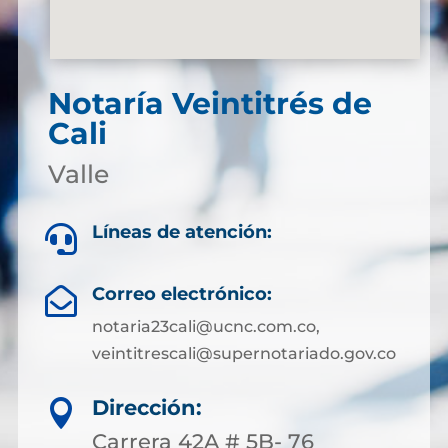
Notaría Veintitrés de
Cali
Valle
Líneas de atención:

Correo electrónico:

notaria23cali@ucnc.com.co,
veintitrescali@supernotariado.gov.co
Dirección:

Carrera 42A # 5B- 76